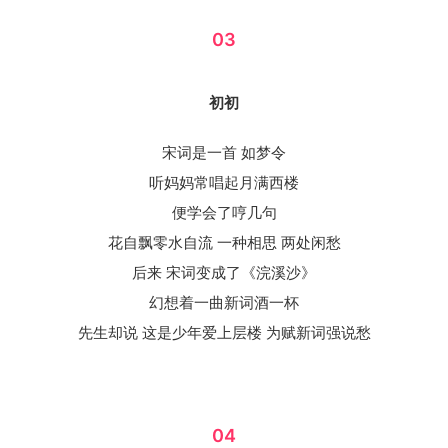
03
初初
宋词是一首 如梦令
听妈妈常唱起月满西楼
便学会了哼几句
花自飘零水自流 一种相思 两处闲愁
后来 宋词变成了《浣溪沙》
幻想着一曲新词酒一杯
先生却说 这是少年爱上层楼 为赋新词强说愁
04