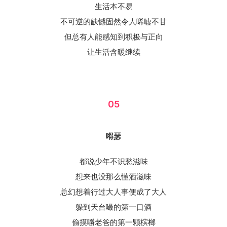
生活本不易
不可逆的缺憾固然令人唏嘘不甘
但总有人能感知到积极与正向
让生活含暖继续
05
嘚瑟
都说少年不识愁滋味
想来也没那么懂酒滋味
总幻想着行过大人事便成了大人
躲到天台嘬的第一口酒
偷摸嚼老爸的第一颗槟榔