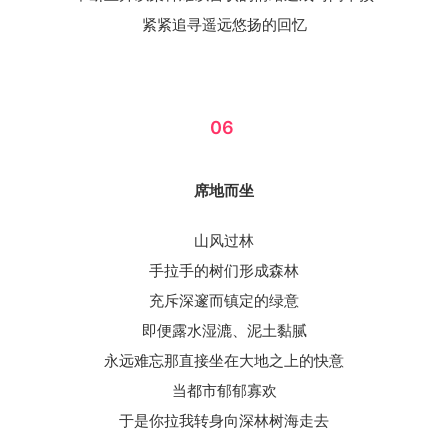
紧紧追寻遥远悠扬的回忆
06
席地而坐
山风过林
手拉手的树们形成森林
充斥深邃而镇定的绿意
即便露水湿漉、泥土黏腻
永远难忘那直接坐在大地之上的快意
当都市郁郁寡欢
于是你拉我转身向深林树海走去