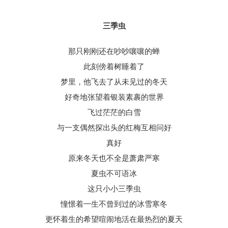
三季虫
那只刚刚还在吵吵嚷嚷的蝉
此刻傍着树睡着了
梦里，他飞去了从未见过的冬天
好奇地张望着银装素裹的世界
飞过茫茫的白雪
与一支偶然探出头的红梅互相问好
真好
原来冬天也不全是萧肃严寒
夏虫不可语冰
这只小小三季虫
憧憬着一生不曾到过的冰雪寒冬
更怀着生的希望喧闹地活在最热烈的夏天