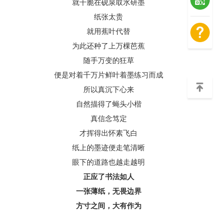
就干脆在砚泉取水研墨
纸张太贵
就用蕉叶代替
为此还种了上万棵芭蕉
随手万变的狂草
便是对着千万片鲜叶着墨练习而成
所以真沉下心来
自然描得了蝇头小楷
真信念笃定
才挥得出怀素飞白
纸上的墨迹便走笔清晰
眼下的道路也越走越明
正应了书法如人
一张薄纸，无畏边界
方寸之间，大有作为