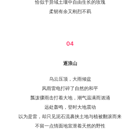
恰似于异域土壤中自由生长的玫瑰
柔韧有余又刚烈不羁
04
逐浪山
乌云压顶，大雨倾盆
风雨雷电打碎了自然的和平
瓢泼骤雨击打着大地，潮气温满而汹涌
远处轰鸣，登时大地震动
以为是雷，却只见泥石流裹挟土地与植被翻滚而来
不留一点情面地宣泄着天然的野性