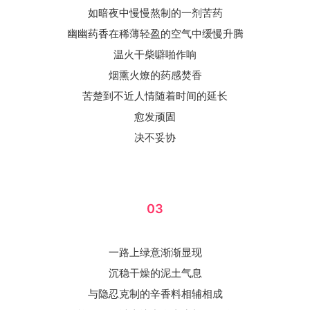
如暗夜中慢慢熬制的一剂苦药
幽幽药香在稀薄轻盈的空气中缓慢升腾
温火干柴噼啪作响
烟熏火燎的药感焚香
苦楚到不近人情随着时间的延长
愈发顽固
决不妥协
03
一路上绿意渐渐显现
沉稳干燥的泥土气息
与隐忍克制的辛香料相辅相成