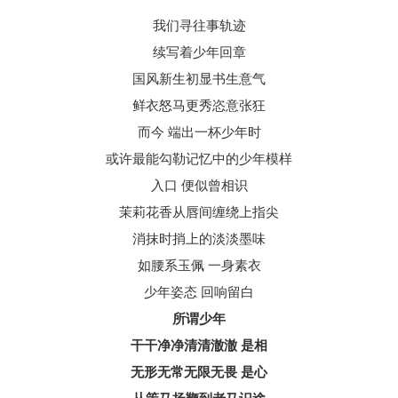
我们寻往事轨迹
续写着少年回章
国风新生初显书生意气
鲜衣怒马更秀恣意张狂
而今 端出一杯少年时
或许最能勾勒记忆中的少年模样
入口 便似曾相识
茉莉花香从唇间缠绕上指尖
消抹时捎上的淡淡墨味
如腰系玉佩 一身素衣
少年姿态 回响留白
所谓少年
干干净净清清澈澈 是相
无形无常无限无畏 是心