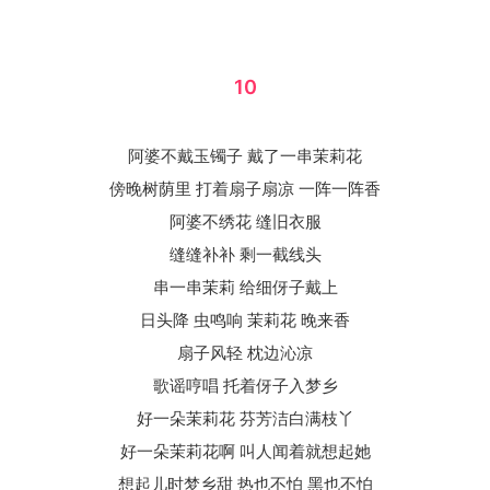
10
阿婆不戴玉镯子 戴了一串茉莉花
傍晚树荫里 打着扇子扇凉 一阵一阵香
阿婆不绣花 缝旧衣服
缝缝补补 剩一截线头
串一串茉莉 给细伢子戴上
日头降 虫鸣响 茉莉花 晚来香
扇子风轻 枕边沁凉
歌谣哼唱 托着伢子入梦乡
好一朵茉莉花 芬芳洁白满枝丫
好一朵茉莉花啊 叫人闻着就想起她
想起儿时梦乡甜 热也不怕 黑也不怕