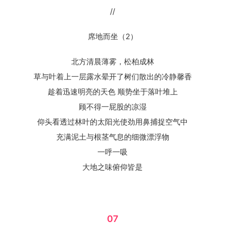
//
席地而坐（2）
北方清晨薄雾，松柏成林
草与叶着上一层露水晕开了树们散出的冷静馨香
趁着迅速明亮的天色 顺势坐于落叶堆上
顾不得一屁股的凉湿
仰头看透过林叶的太阳光使劲用鼻捕捉空气中
充满泥土与根茎气息的细微漂浮物
一呼一吸
大地之味俯仰皆是
07