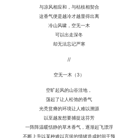
与凉风相应和，与枯枝相契合
这香气便是越冷才越显得出离
冷山风啸，空无一木
可以出走深冬
却无法忘记严寒
//
空无一木（3）
空旷起风的山谷洼地，
荡起了让人松弛的香气
光秃贫瘠的环境让人难以溯源
以至越发想要捕捉这芬芳
一阵阵温暖恬静的草木香气，逐渐起飞漂浮
不断上升以某种难以言状的情绪造成时间干预