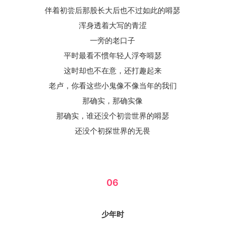
伴着初尝后那股长大后也不过如此的嘚瑟
浑身透着大写的青涩
一旁的老口子
平时最看不惯年轻人浮夸嘚瑟
这时却也不在意，还打趣起来
老卢，你看这些小鬼像不像当年的我们
那确实，那确实像
那确实，谁还没个初尝世界的嘚瑟
还没个初探世界的无畏
06
少年时