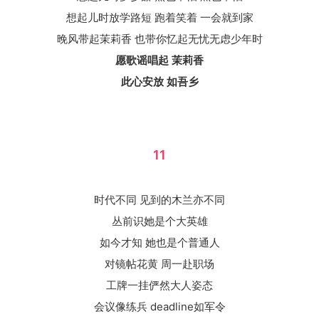
想起儿时放学路短 跑着笑着 一会就到家
晚风带起茉莉香 也带你忆起无忧无虑少年时
愿歌谣唱起 茉莉香
此心安放 如吾乡
11
时代不同 见到的木兰亦不同
丛前识她是个大英雄
如今才知 她也是个普通人
对镜帖花黄 周一赴职场
工牌一挂俨然大人姿态
会议像练兵 deadline如军令