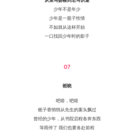
从策马扬鞭到老马识途
少年不是年少
少年是一股子性情
不如就从这杯开始
一口找回少年时的影子
07
栀晓
吧嗒，吧嗒
栀子香悄悄从先生的案头飘过
曾经的少年，从书院启程各奔东西
等雨停了 我们也要各赴前程