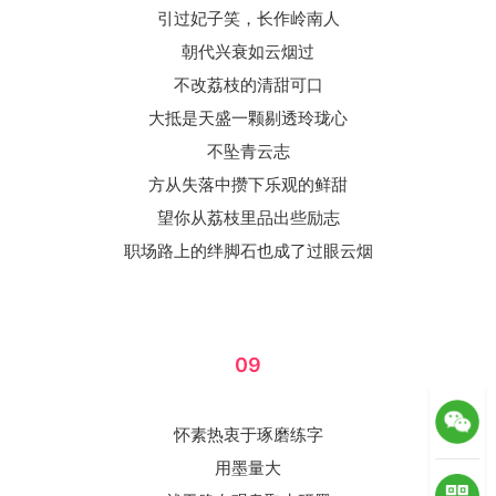
引过妃子笑，长作岭南人
朝代兴衰如云烟过
不改荔枝的清甜可口
大抵是天盛一颗剔透玲珑心
不坠青云志
方从失落中攒下乐观的鲜甜
望你从荔枝里品出些励志
职场路上的绊脚石也成了过眼云烟
09
怀素热衷于琢磨练字
用墨量大