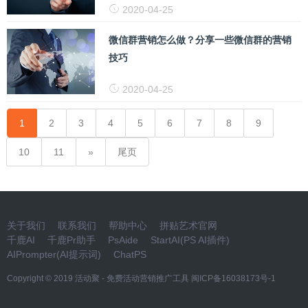
2020-04-25
微信群营销怎么做？分享一些微信群的营销
技巧
2020-04-25
1
2
3
4
5
6
7
8
9
10
11
尾页
关于我们
联系我们
帮助中心
拼贴艺术官网
千鹿AI
千鹿Pr助手
PsAide
StartAI(PS AI插件)
AIPrompter(AI提示词)
ChatPS
Copyright © 2019
活动聚 - 免费活动营销推广工具
闽ICP备16038173号-1