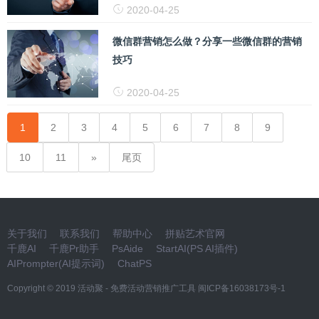
2020-04-25
微信群营销怎么做？分享一些微信群的营销
技巧
2020-04-25
1
2
3
4
5
6
7
8
9
10
11
尾页
关于我们
联系我们
帮助中心
拼贴艺术官网
千鹿AI
千鹿Pr助手
PsAide
StartAI(PS AI插件)
AIPrompter(AI提示词)
ChatPS
Copyright © 2019
活动聚 - 免费活动营销推广工具
闽ICP备16038173号-1