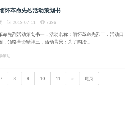
缅怀革命先烈活动策划书
案
2019-07-11
7396
革命先烈活动策划书一．活动名称：缅怀革命先烈二．活动口
，领略革命精神三．活动背景：为了陶冶...
动策划
7
8
9
10
11
尾页