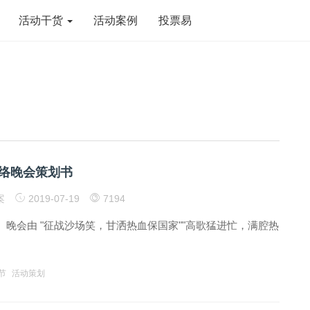
活动干货
活动案例
投票易
络晚会策划书
案
2019-07-19
7194
由 "征战沙场笑，甘洒热血保国家""高歌猛进忙，满腔热
节
活动策划