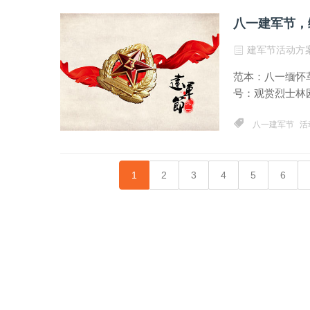
八一建军节，
建军节活动方
范本：八一缅怀
号：观赏烈士林园
八一建军节
活
1
2
3
4
5
6