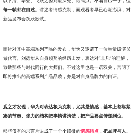
以下潜、攀登、飞跃之姿到最深处、最高点。
不着自己一字，但
讲述者情感克制，而观看者早已心潮澎湃，对
每一帧都在自述。
新品发布会跃跃欲试。
而针对其中高端系列产品的发布，华为又邀请了一位重量级演员
做代言。刘德华从自身领奖的经历出发，表达对“非凡”的理解，
致敬那些与时代同行的大师们。不过这里也是一语双关，言明了
即将推出的高端系列产品品质，亦是对自身品牌力的自证。
观之才发现，华为对表达极为克制，尤其是情感，基本上都靠紧
凑的节奏、张力的结构把事情讲清楚，把产品要点传递到位。
那些仅有的只言片语成了一个个细微的
，
情感锚点
把品牌与人、