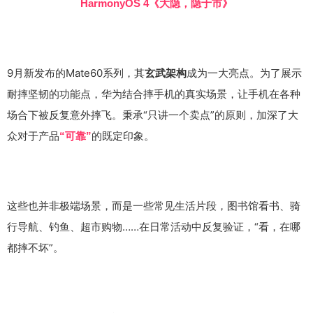
HarmonyOS 4《大隐，隐于市》
9月新发布的Mate60系列，其
成为一大亮点。为了展示
玄武架构
耐摔坚韧的功能点，华为结合摔手机的真实场景，让手机在各种
场合下被反复意外摔飞。秉承“只讲一个卖点”的原则，加深了大
众对于产品
的既定印象。
“可靠”
这些也并非极端场景，而是一些常见生活片段，图书馆看书、骑
行导航、钓鱼、超市购物……在日常活动中反复验证，“看，在哪
都摔不坏”。