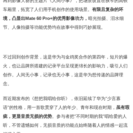
再到影像大赛的主题片《人间小事》，把场景设置在狭窄的高铁
车厢里，拓宽了人们用手机创作的使用场景。
有限且复杂的环
暗光拍摄、泪水细
境，凸显出Mate 60 Pro+的优秀影像功力，
节、人像拍摄等功能优势均在故事中得到巧妙展现。
不过回到创作背景，这是华为与金鸡奖合作的第四年，短片的爆
火，也让品牌所搭建的记录平台呈现更绵长的影响力，吸引人们
创作。人间无小事，记录也无小事，这是华为想传递的品牌理
念。
而近期发布的《想把我唱给你听》，依旧延续了华为“少言寡
语”的性格，用一首歌贯穿了人的年少、青年和现在时期，
虽有瑕
。参与者把“不同时期的我”唱给爱的人
疵，更显音质无损的优势
听，不管遗憾如何，无损音质的功能点始终随着人的情感一起流