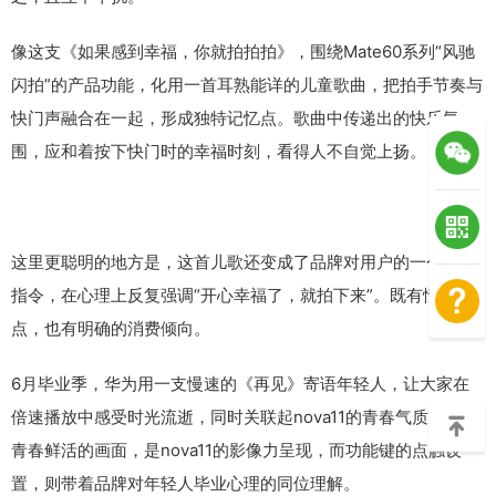
像这支《如果感到幸福，你就拍拍拍》，围绕Mate60系列“风驰
闪拍”的产品功能，化用一首耳熟能详的儿童歌曲，把拍手节奏与
快门声融合在一起，形成独特记忆点。歌曲中传递出的快乐氛
围，应和着按下快门时的幸福时刻，看得人不自觉上扬。
这里更聪明的地方是，这首儿歌还变成了品牌对用户的一个行为
指令，在心理上反复强调“开心幸福了，就拍下来”。既有情感卖
点，也有明确的消费倾向。
6月毕业季，华为用一支慢速的《再见》寄语年轻人，让大家在
倍速播放中感受时光流逝，同时关联起nova11的青春气质。影片
青春鲜活的画面，是nova11的影像力呈现，而功能键的点触设
置，则带着品牌对年轻人毕业心理的同位理解。