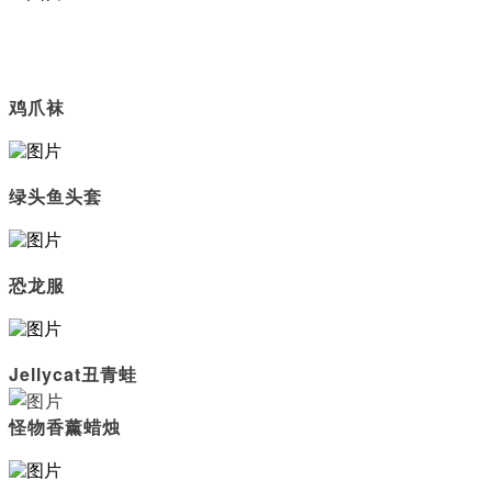
鸡爪袜
绿头鱼头套
恐龙服
Jellycat丑青蛙
怪物香薰蜡烛