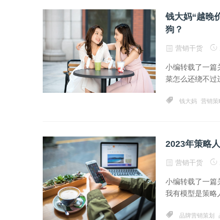
钱大妈“越晚
狗？
营销干货
小编转载了一篇关
菜怎么还绕不过违
钱大妈
营销策
2023年策略
营销干货
小编转载了一篇
我有模型是策略人
品牌营销策划