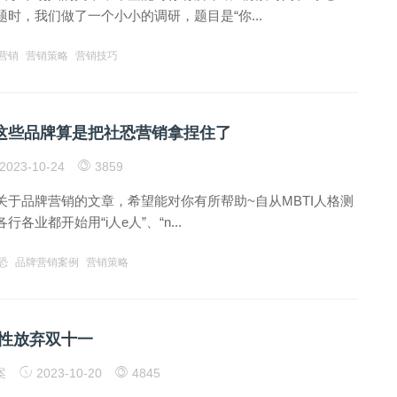
时，我们做了一个小小的调研，题目是“你...
营销
营销策略
营销技巧
i ”，这些品牌算是把社恐营销拿捏住了
2023-10-24
3859
关于品牌营销的文章，希望能对你有所帮助~自从MBTI人格测
各业都开始用“i人e人”、“n...
恐
品牌营销案例
营销策略
性放弃双十一
案
2023-10-20
4845