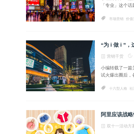
「专业」这个话题
市场营销
价值
“为 i 做 
营销干货
小编转载了一篇
试火爆出圈后，各行
十六型人格
社
阿里应该战略
双十一活动方