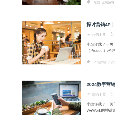
短剧
营销策略
探讨营销4P丨
营销干货
小编转载了一关
（Product）/价格
产品营销
产品
2024数字营
营销干货
小编转载了一关
WeWork的神话