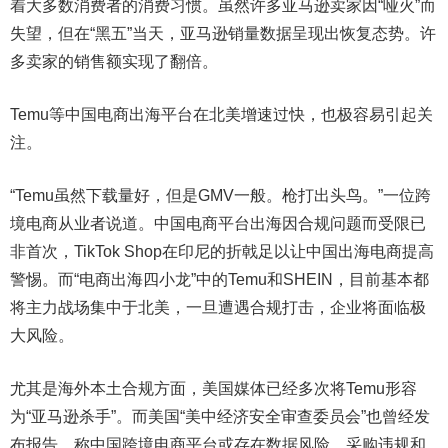
着大多数消费者的消费习惯。虽然许多亚马逊卖家因“哑火”而
失望，但在“黑五”当天，亚马逊销量数据呈现出恢复态势。许
多卖家的销售额实现了翻倍。
Temu等中国电商出海平台在北美增速过快，也极容易引起关
注。
“Temu虽然下载量好，但是GMV一般。枪打出头鸟。”一位跨
境电商从业者说道。中国电商平台出海因合规问题而受限已
非首次，TikTok Shop在印尼的折戟足以让中国出海电商提高
警惕。而“电商出海四小龙”中的Temu和SHEIN，目前基本都
将主力战场集中于北美，一旦遭遇合规打击，企业将面临极
大风险。
尤其是海外本土合规方面，美国媒体已经多次将Temu形容
为“亚马逊杀手”。而美国“美中经济安全审查委员会”也曾经发
布报告，称中国跨境电商平台或存在数据风险、采购违规和