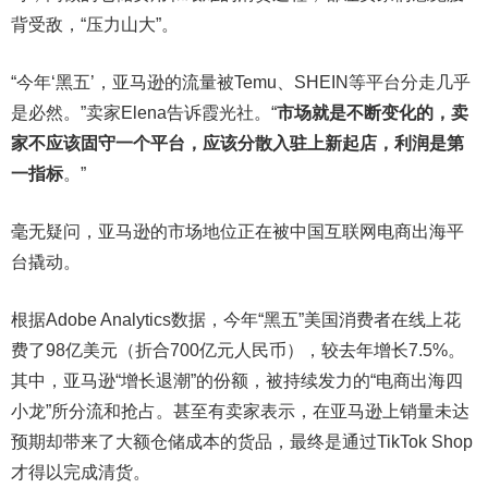
背受敌，“压力山大”。
“今年‘黑五’，亚马逊的流量被Temu、SHEIN等平台分走几乎
是必然。”卖家Elena告诉霞光社。“
市场就是不断变化的，卖
家不应该固守一个平台，应该分散入驻上新起店，利润是第
一指标
。”
毫无疑问，亚马逊的市场地位正在被中国互联网电商出海平
台撬动。
根据Adobe Analytics数据，今年“黑五”美国消费者在线上花
费了98亿美元（折合700亿元人民币），较去年增长7.5%。
其中，亚马逊“增长退潮”的份额，被持续发力的“电商出海四
小龙”所分流和抢占。甚至有卖家表示，在亚马逊上销量未达
预期却带来了大额仓储成本的货品，最终是通过TikTok Shop
才得以完成清货。