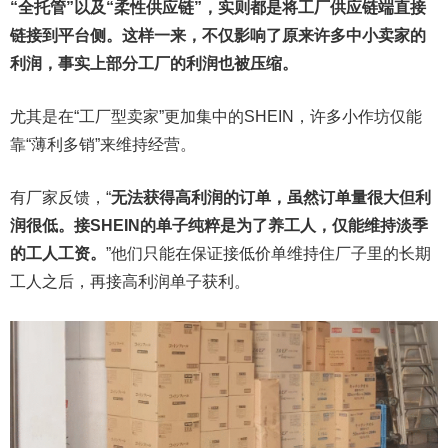
“全托管”以及“柔性供应链”，实则都是将工厂
供应链
端
直接
链接
到平台
侧。这样一来，不仅影响了原来许多中小
卖家
的
利润，事实上部分工厂的利润也被压缩。
尤其是在“工厂型卖家”更加集中的SHEIN，许多小作坊仅能
靠“薄利多销”来维持经营。
有厂家反馈，“
无法获得高利润的订单，虽然订单量很大但利
润很低。接SHEIN的单子纯粹是为了养工人，仅能维持淡季
的工人工资。
”他们只能在保证接低价单维持住厂子里的长期
工人之后，再接高利润单子获利。