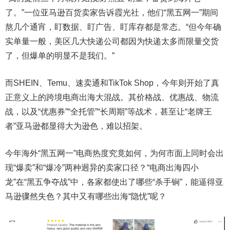
了。”一位亚马逊百货卖家告诉霞光社，他们“黑五网一”期间
熬几个通宵，盯数据、盯广告、盯库存都是常态。“但今年确
实单量一般，美区几大快递公司都因为快递太多而限量交货
了，但爆单的明显不是我们。”
而SHEIN、Temu、速卖通和TikTok Shop，今年则开始了真
正意义上的跨境电商出海大混战。其价格战、优惠战、物流
战，以及“优惠券”“全托管”“长周期”等战术，甚至让“老牌王
者”亚马逊都显得大为逊色，难以招架。
今年海外“黑五网一”电商热度究竟如何，为何市面上同时会出
现“爆卖”和“爆冷”两种迥异的卖家口径？“电商出海四小
龙”在“黑五争夺战”中，各家都使出了哪些“杀手锏”，能逼得亚
马逊骤然失色？其中又有哪些出海“隐忧”呢？