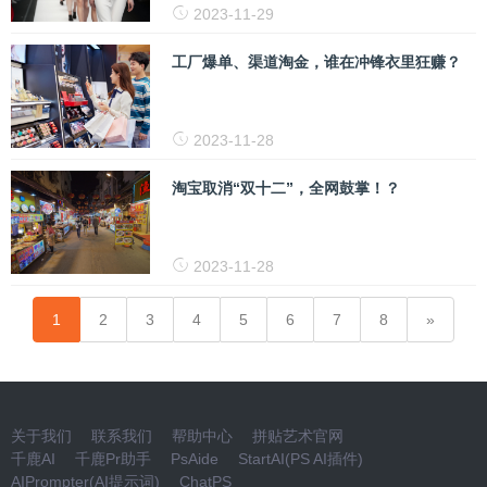
2023-11-29
工厂爆单、渠道淘金，谁在冲锋衣里狂赚？
2023-11-28
淘宝取消“双十二”，全网鼓掌！？
2023-11-28
1
2
3
4
5
6
7
8
关于我们
联系我们
帮助中心
拼贴艺术官网
千鹿AI
千鹿Pr助手
PsAide
StartAI(PS AI插件)
AIPrompter(AI提示词)
ChatPS