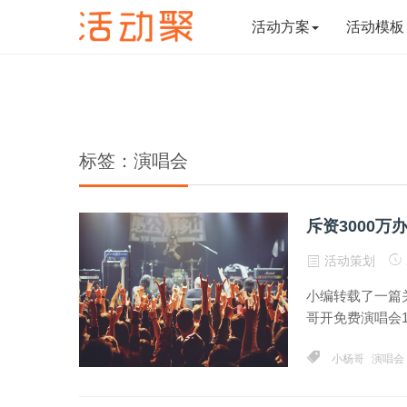
活动方案
活动模板
标签：演唱会
斥资3000
活动策划
小编转载了一篇
哥开免费演唱会11
小杨哥
演唱会