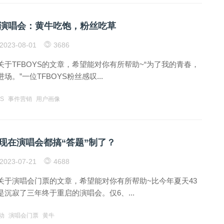
散场演唱会：黄牛吃饱，粉丝吃草
2023-08-01
3686
于TFBOYS的文章，希望能对你有所帮助~“为了我的青春，
。”一位TFBOYS粉丝感叹...
S
事件营销
用户画像
现在演唱会都搞“答题”制了？
2023-07-21
4688
关于演唱会门票的文章，希望能对你有所帮助~比今年夏天43
沉寂了三年终于重启的演唱会。仅6、...
动
演唱会门票
黄牛