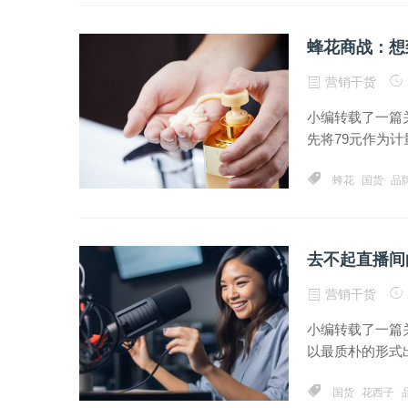
蜂花商战：想
营销干货
小编转载了一篇
先将79元作为计
蜂花
国货
品
去不起直播间
营销干货
小编转载了一篇
以最质朴的形式出
国货
花西子