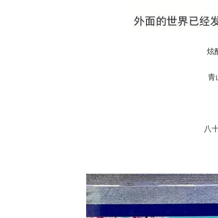
炫
青
八