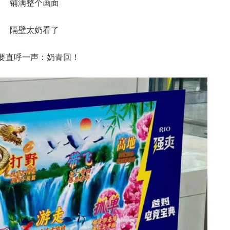
铺满整个画面
隔壁太奶看了
要直呼一声：奶青回！