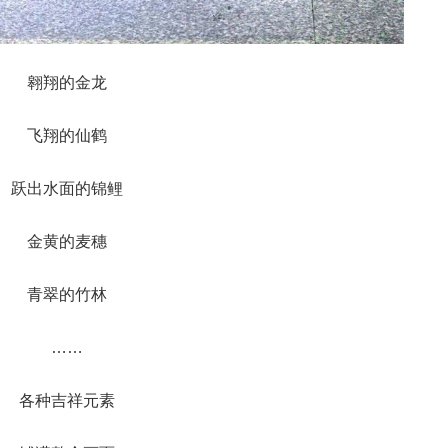
翱翔的金龙
飞翔的仙鹤
跃出水面的锦鲤
金黄的麦穗
青翠的竹林
……
各种吉祥元素