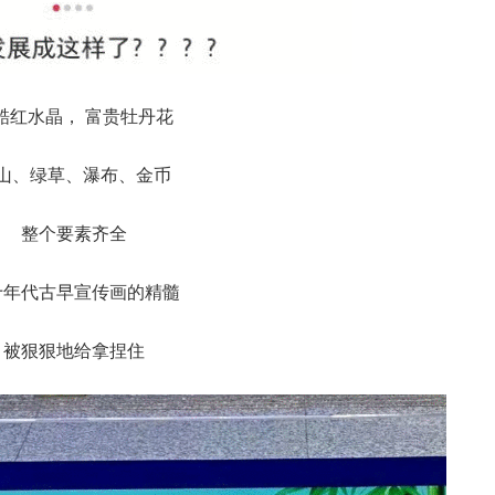
酷红水晶， 富贵牡丹花
山、绿草、瀑布、金币
整个要素齐全
十年代古早宣传画的精髓
被狠狠地给拿捏住