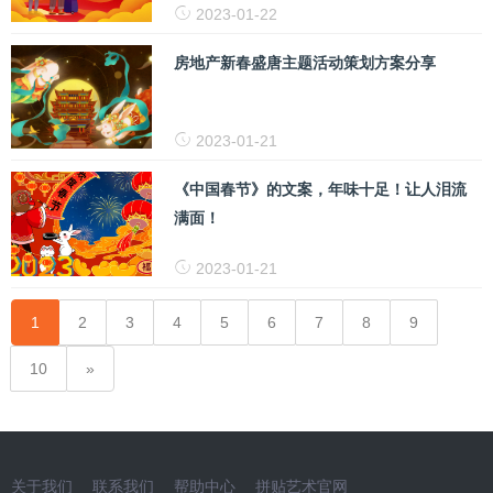
2023-01-22
房地产新春盛唐主题活动策划方案分享
2023-01-21
《中国春节》的文案，年味十足！让人泪流
满面！
2023-01-21
1
2
3
4
5
6
7
8
9
10
关于我们
联系我们
帮助中心
拼贴艺术官网