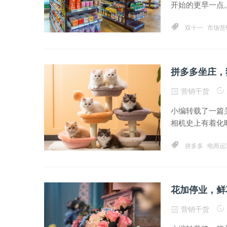
开始的更早一点。
双十一
市场营
拼多多坐庄，
营销干货
小编转载了一篇关
相机史上有着化时
拼多多
电商运
花加停业，鲜
营销干货