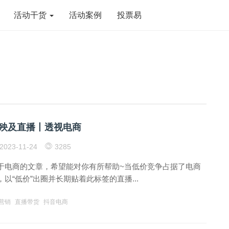
活动干货
活动案例
投票易
，殃及直播丨透视电商
2023-11-24
3285
于电商的文章，希望能对你有所帮助~当低价竞争占据了电商
以“低价”出圈并长期贴着此标签的直播...
营销
直播带货
抖音电商