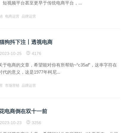
短视频平台甚至更早于传统电商平台，...
销
电商运营
品牌运营
猫狗抖下注丨透视电商
2023-10-25
4176
于电商的文章，希望能对你有所帮助~“c35af”，这串字符在
代的意义，这是1977年柯尼...
营
市场营销
品牌运营
花电商倒在双十一前
2023-10-23
3256