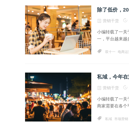
除了低价，2
营销干货
小编转载了一关
一，平台越来越多
双十一
电商运
私域，今年在
营销干货
小编转载了一关
商家需要在各个平
私域
市场营销