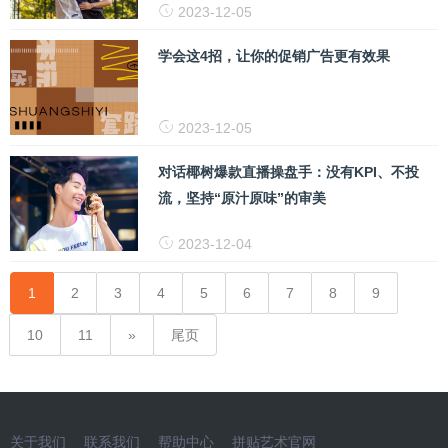
2023-12-05
学会这4招，让你的促销广告更有效果
2023-12-05
对话椰树爆款直播操盘手：没有KPI、不投
流，坚持“原汁原味”的审美
2023-12-04
1
2
3
4
5
6
7
8
9
10
11
尾页
关于我们
联系我们
帮助中心
拼贴艺术官网