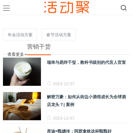
年会活动方案
春节活动方案
营销干货
开业活动方案
查看更多
瑞幸与易烊千玺，教科书级别的代言人官宣
2023-12-07
解密万豪：如何从街边小酒馆成长为全球酒
店龙头？| 案例
2023-12-07
库迪×甄嬛传：阿胶拿铁这杯甄甄好