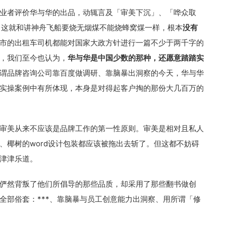
业者评价华与华的出品，动辄言及「审美下沉」、「哗众取
。这就和讲神舟飞船要烧无烟煤不能烧蜂窝煤一样，根本
没有
市的出租车司机都能对国家大政方针进行一篇不少于两千字的
，我们至今也认为，
华与华是中国少数的那种，还愿意踏踏实
谓品牌咨询公司靠百度做调研、靠脑暴出洞察的今天，华与华
实操案例中有所体现，本身是对得起客户掏的那份大几百万的
审美从来不应该是品牌工作的第一性原则。审美是相对且私人
、椰树的word设计包装都应该被拖出去斩了。但这都不妨碍
津津乐道。
俨然背叛了他们所倡导的那些品质，却采用了那些翻书做创
全部俗套：***、靠脑暴与员工创意能力出洞察、用所谓「修