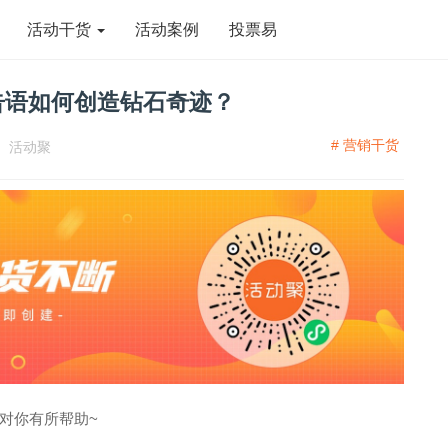
活动干货
活动案例
投票易
告语如何创造钻石奇迹？
# 营销干货
：
活动聚
对你有所帮助~