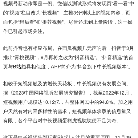
视频号新动作即是一例。微信以测试形式将发现页“看一看”中
的“视频”栏目改为“长视频”，主推3分钟以上的视频内容，页
面包括“稍后看”和“推荐视频”。尽管还未到上量阶段，这一操
作已引起市场关注。
此前抖音也有相应布局。在西瓜视频几无声响后，抖音于3月
推出“青桃视频”，9月再将之改为“抖音精选”。“抖音精选”的首
页与
B站
颇具相似度，APP简介为“抖音旗下中长视频版本”。
相较于短视频触及的增长天花板，中长视频仍有发展空间。
据《2023中国网络视听发展研究报告》，截至2022年12月，
短视频用户规模达10.12亿，占整体网民中的94.8%。加之用
户天然有对内容多样性的需求，短视频单体承载的信息量又
有限，各个平台对中长视频蛋糕虎视眈眈便不足为奇。
这正是中长视频头部玩家B站引人注目的重要原因。11月29