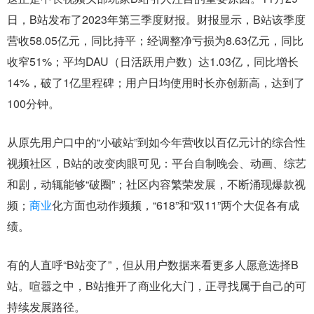
日，B站发布了2023年第三季度财报。财报显示，B站该季度
营收58.05亿元，同比持平；经调整净亏损为8.63亿元，同比
收窄51%；平均DAU（日活跃用户数）达1.03亿，同比增长
14%，破了1亿里程碑；用户日均使用时长亦创新高，达到了
100分钟。
从原先用户口中的“小破站”到如今年营收以百亿元计的综合性
视频社区，B站的改变肉眼可见：平台自制晚会、动画、综艺
和剧，动辄能够“破圈”；社区内容繁荣发展，不断涌现爆款视
频；
商业
化方面也动作频频，“618”和“双11”两个大促各有成
绩。
有的人直呼“B站变了”，但从用户数据来看更多人愿意选择B
站。喧嚣之中，B站推开了商业化大门，正寻找属于自己的可
持续发展路径。