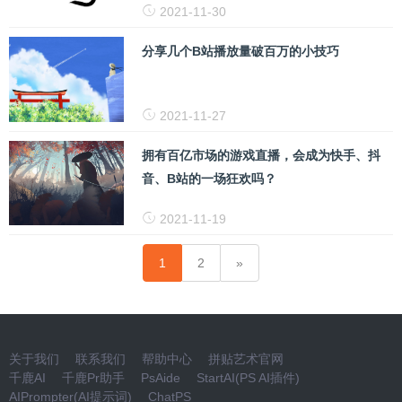
2021-11-30
分享几个B站播放量破百万的小技巧
2021-11-27
拥有百亿市场的游戏直播，会成为快手、抖
音、B站的一场狂欢吗？
2021-11-19
1
2
关于我们
联系我们
帮助中心
拼贴艺术官网
千鹿AI
千鹿Pr助手
PsAide
StartAI(PS AI插件)
AIPrompter(AI提示词)
ChatPS