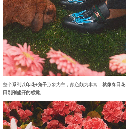
整个系列以
印花+兔子
形象为主，颜色颇为丰富，
就像春日花
田刚刚盛开的感觉
。