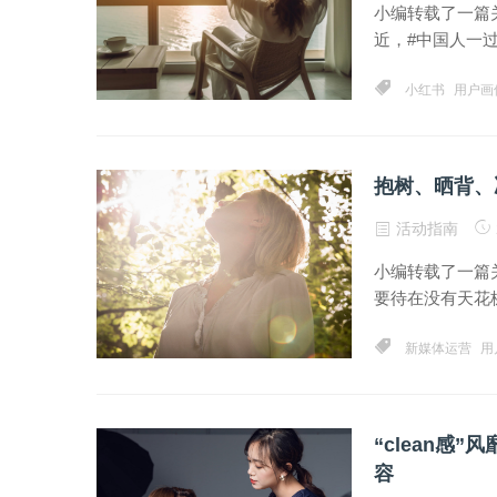
小编转载了一篇
近，#中国人一过
小红书
用户画
抱树、晒背、
活动指南
小编转载了一篇
要待在没有天花板
新媒体运营
用
“clean
容