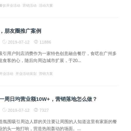
餐饮开业活动
营销活动
活动方案
，朋友圈推广案例
2019-07-12
11886
吸引用户到店消费作为一家特色创意融合餐厅，食呓在广州多
食客的心，随后向周边城市扩展，于20...
开业活动
开业活动策划
营销方案
一周日均营业额10W+，营销落地怎么做？
2019-07-12
7327
营造氛围吸引周边人群的关注要让周围的人知道这里有家新的餐
的头一炮打响，营造热闹轰动的场面。...