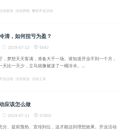
活动策划
活动营销
餐饮开业活动
冷清，如何扭亏为盈？
2019-07-12
5042
厅，梦想天天客满，准备大干一场。谁知道开业不到一个月，
天比一天少，立马就像被泼了一桶冷水。...
开业活动
活动策划
活动工具
动应该怎么做
2019-07-11
57803
充分、提前预热、宣传到位，这才能达到理想效果。开业活动