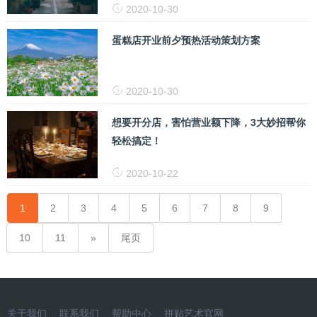
2020-10-30
蛋糕店开业前夕预热活动策划方案
2020-10-30
想要开分店，害怕营业额下降，3大妙招帮你
轻松搞定！
2020-10-22
1
2
3
4
5
6
7
8
9
10
11
尾页
关于我们
联系我们
帮助中心
拼贴艺术官网