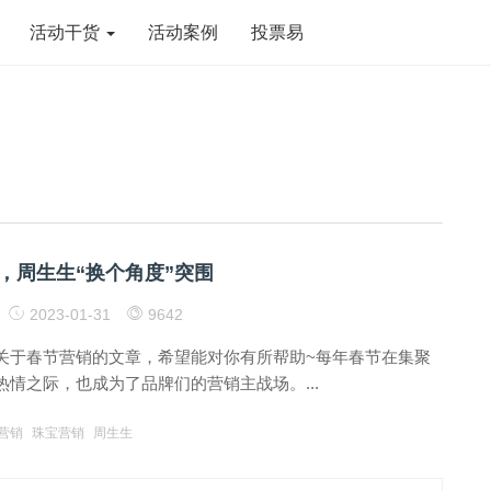
活动干货
活动案例
投票易
，周生生“换个角度”突围
2023-01-31
9642
关于春节营销的文章，希望能对你有所帮助~每年春节在集聚
情之际，也成为了品牌们的营销主战场。...
营销
珠宝营销
周生生