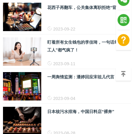
花西子再翻车，公关集体离职拒绝“背锅”？
2023-09-22
盯着所有女生钱包的李佳琦，一句话却把“打
工人”都气疯了！
2023-09-11
一周舆情监测：潘婷回应宋祖儿代言
2023-09-04
日本核污水排海，中国日料店“裸奔”
2023-08-28