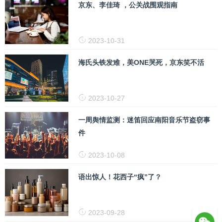
京东、李佳琦 ，公关战围观指南
2023-10-31
海氏头铁发难，美ONE哭死，京东笑不活
2023-10-27
一周舆情监测：迷笛回应南阳音乐节盗窃事
件
2023-10-08
语出惊人！花西子“疯”了？
2023-09-28