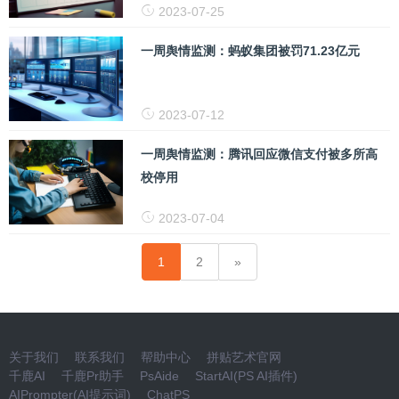
2023-07-25
一周舆情监测：蚂蚁集团被罚71.23亿元
2023-07-12
一周舆情监测：腾讯回应微信支付被多所高
校停用
2023-07-04
1
2
关于我们
联系我们
帮助中心
拼贴艺术官网
千鹿AI
千鹿Pr助手
PsAide
StartAI(PS AI插件)
AIPrompter(AI提示词)
ChatPS