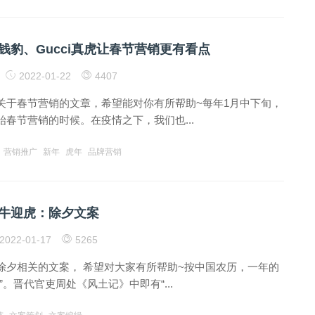
钱豹、Gucci真虎让春节营销更有看点
2022-01-22
4407
关于春节营销的文章，希望能对你有所帮助~每年1月中下旬，
春节营销的时候。在疫情之下，我们也...
营销推广
新年
虎年
品牌营销
牛迎虎：除夕文案
2022-01-17
5265
除夕相关的文案， 希望对大家有所帮助~按中国农历，一年的
”。晋代官吏周处《风土记》中即有“...