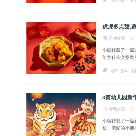
除夕
新年
春
虎虎多点甜,
活动文案
小编转载了一篇
年拿什么文案发朋
春节
新年
文
3篇幼儿园新
活动文案
小编转载了一篇
长、亲爱的小朋友们