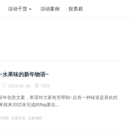
活动干货
活动案例
投票易
~水果味的新年物语~
2023-01-18
7023
新年创意文案，希望对大家有所帮助~总有一种味道是喜欢的
就来2022未完成的flag要在...
意营销
文案策划
文案编辑