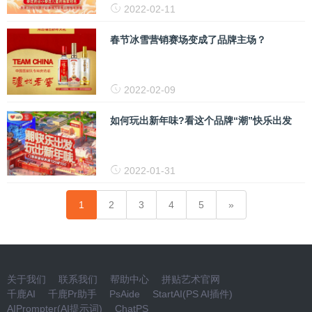
2022-02-11
春节冰雪营销赛场变成了品牌主场？
2022-02-09
如何玩出新年味?看这个品牌“潮”快乐出发
2022-01-31
1
2
3
4
5
关于我们
联系我们
帮助中心
拼贴艺术官网
千鹿AI
千鹿Pr助手
PsAide
StartAI(PS AI插件)
AIPrompter(AI提示词)
ChatPS