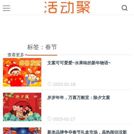
标签：春节
查看更多
文案可可爱爱~水果味的新年物语~
2023-01-18
岁岁年年，万喜万般宜：除夕文案
2023-01-17
新老品牌争夺春节礼盒市场，虽热闹但没新